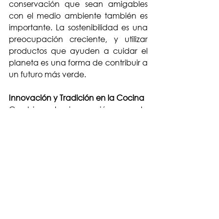
conservación que sean amigables 
con el medio ambiente también es 
importante. La sostenibilidad es una 
preocupación creciente, y utilizar 
productos que ayuden a cuidar el 
planeta es una forma de contribuir a 
un futuro más verde.
Innovación y Tradición en la Cocina
Combinar la innovación con la 
tradición es clave para mantener la 
excelencia en la cocina. Las 
soluciones modernas para la 
conservación de alimentos respetan 
los métodos tradicionales de la 
cocina francesa, asegurando que 
cada ingrediente se mantenga 
fresco y lleno de sabor. Ya sea que 
estés preparando un sofisticado coq 