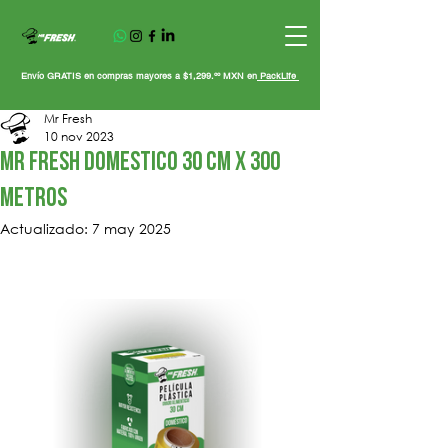
Envío GRATIS en compras mayores a $1,299.ºº MXN en
PackLife
Mr Fresh
10 nov 2023
mr fresh domestico 30 cm x 300
metros
Actualizado:
7 may 2025